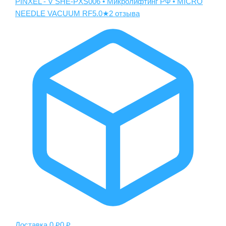
PINXEL - V SHE-PXS006 • Микролифтинг РФ • MICRO
NEEDLE VACUUM RF
5.0
★
2 отзыва
Доставка 0 ₽
0 ₽