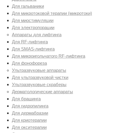
Для гальваники
Для микротоковой терапии (микротоки)
Для миостимуляции
Для электропорации
Аппараты для лифтинга
Для RF-лифтинга
Для SMAS-лифтинга
Для микроигольчатого RF-лифтинга
Для фонофореза
Ультразвуковые аппараты
Для ультразвуковой чистки
Ультразвуковые скраберы
Дерматологические аппараты
Для брашинга
Для гидропилинга
Для дермабразии
Для криотерапии
Для окситерапии