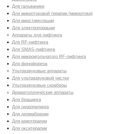
Для гальваники
Для микротоковой терапии (микротоки)
Для миостимуляции
Для электропорации
Аппараты для лифтинга
Для RF-лифтинга
Для SMAS-лифтинга
Для микроигольчатого RF-лифтинга
Для фонофореза
Ультразвуковые аппараты
Для ультразвуковой чистки
Ультразвуковые скраберы
Дерматологические аппараты
Для брашинга
Для гидропилинга
Для дермабразии
Для криотерапии
Для окситерапии