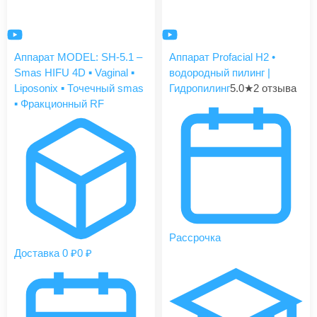
Аппарат MODEL: SH-5.1 –
Аппарат Profacial H2 •
Smas HIFU 4D ▪️ Vaginal ▪️
водородный пилинг |
Liposonix ▪️ Точечный smas
Гидропилинг
5.0
★
2 отзыва
▪️ Фракционный RF
Рассрочка
Доставка 0 ₽
0 ₽