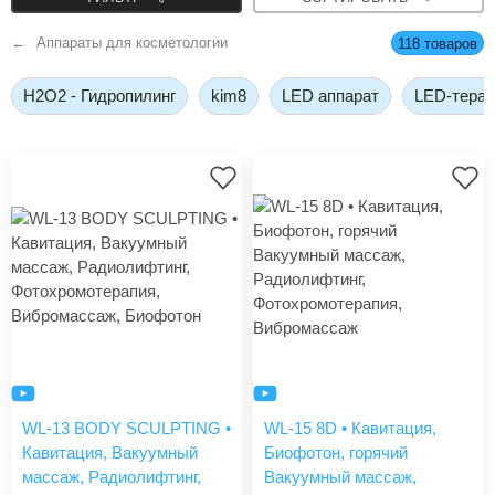
Аппараты для косметологии
118 товаров
H2O2 - Гидропилинг
kim8
LED аппарат
LED-терап
WL-13 BODY SCULPTING •
WL-15 8D • Кавитация,
Кавитация, Вакуумный
Биофотон, горячий
массаж, Радиолифтинг,
Вакуумный массаж,