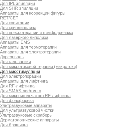
Для IPL эпиляции
Для SHR эпиляции
Аппараты для коррекции фигуры
RET/CET
Для кавитации
Для криолиполиза
Для прессотерапии и лимфодренажа
Для лазерного липолиза
Аппараты EMS
Аппараты для термотерапии
Аппараты для электротерапии
Дарсонваль
Для гальваники
Для микротоковой терапии (микротоки)
Для миостимуляции
Для электропорации
Аппараты для лифтинга
Для RF-лифтинга
Для SMAS-лифтинга
Для микроигольчатого RF-лифтинга
Для фонофореза
Ультразвуковые аппараты
Для ультразвуковой чистки
Ультразвуковые скраберы
Дерматологические аппараты
Для брашинга