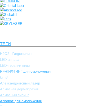
HONKON
Oriental laser
AnchorFree
Globalipl
Lefis
KEYLASER
ТЕГИ
H2O2 - Гидропилинг
LED аппарат
LED-терапии лица
RF-ЛИФТИНГ для омоложения
kim8
Александритовый лазер
Алмазная дермабразия
Алмазный пилинг
Аппарат для омоложения