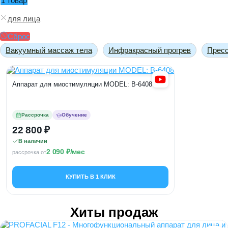
1 товар
для лица
Сброс
Вакуумный массаж тела
Инфракрасный прогрев
Пресс
Аппарат для миостимуляции MODEL: B-6408
Рассрочка
Обучение
22 800
В наличии
2 090
/мес
рассрочка от
КУПИТЬ В 1 КЛИК
Хиты продаж