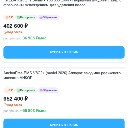
PREDATOR SPI Serias • 755/808/1064 - Гибридный диодный лазер с
фреоновым охлаждением для удаления волос
0 ₽
Рассрочка
Обучение
402 600
Под заказ
36 905
/мес
рассрочка от
КУПИТЬ В 1 КЛИК
AnchorFree EMS V8C2+ (model 2026) Аппарат вакуумно роликового
массажа АНКОР
0 ₽
Рассрочка
Обучение
652 400
Под заказ
59 803
/мес
рассрочка от
КУПИТЬ В 1 КЛИК