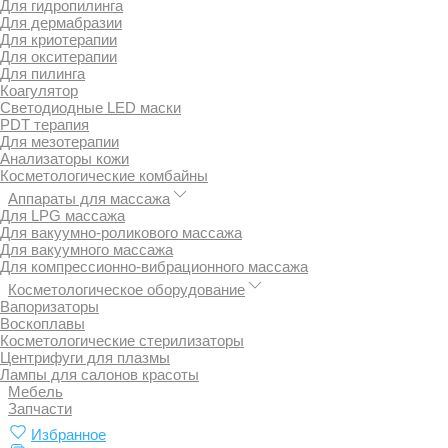
Для гидропилинга
Для дермабразии
Для криотерапии
Для окситерапии
Для пилинга
Коагулятор
Светодиодные LED маски
PDT терапия
Для мезотерапии
Анализаторы кожи
Косметологические комбайны
Аппараты для массажа
Для LPG массажа
Для вакуумно-роликового массажа
Для вакуумного массажа
Для компрессионно-вибрационного массажа
Косметологическое оборудование
Вапоризаторы
Воскоплавы
Косметологические стерилизаторы
Центрифуги для плазмы
Лампы для салонов красоты
Мебель
Запчасти
Избранное