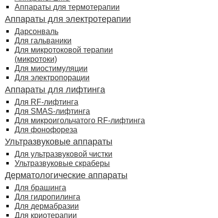
Аппараты для термотерапии
Аппараты для электротерапии
Дарсонваль
Для гальваники
Для микротоковой терапии
(микротоки)
Для миостимуляции
Для электропорации
Аппараты для лифтинга
Для RF-лифтинга
Для SMAS-лифтинга
Для микроигольчатого RF-лифтинга
Для фонофореза
Ультразвуковые аппараты
Для ультразвуковой чистки
Ультразвуковые скраберы
Дерматологические аппараты
Для брашинга
Для гидропилинга
Для дермабразии
Для криотерапии