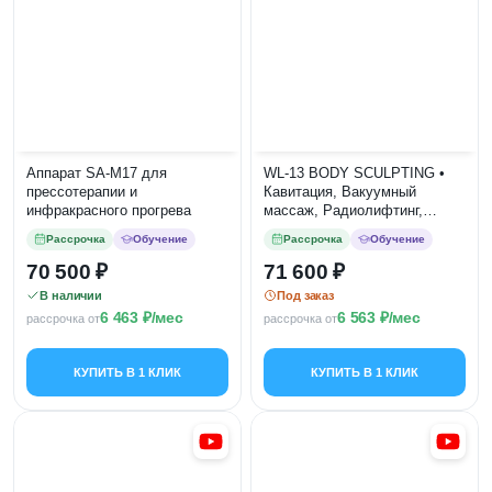
Аппарат SA-M17 для
WL-13 BODY SCULPTING •
прессотерапии и
Кавитация, Вакуумный
инфракрасного прогрева
массаж, Радиолифтинг,
Фотохромотерапия,
Рассрочка
Обучение
Рассрочка
Обучение
Вибромассаж, Биофотон
70 500
71 600
В наличии
Под заказ
6 463
/мес
6 563
/мес
рассрочка от
рассрочка от
КУПИТЬ В 1 КЛИК
КУПИТЬ В 1 КЛИК