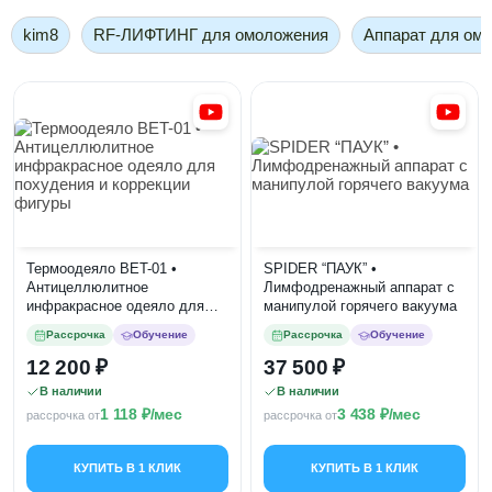
kim8
RF-ЛИФТИНГ для омоложения
Аппарат для ом
Термоодеяло BET-01 •
SPIDER “ПАУК” •
Антицеллюлитное
Лимфодренажный аппарат с
инфракрасное одеяло для
манипулой горячего вакуума
похудения и коррекции
Рассрочка
Обучение
Рассрочка
Обучение
фигуры
12 200
37 500
В наличии
В наличии
1 118
/мес
3 438
/мес
рассрочка от
рассрочка от
КУПИТЬ В 1 КЛИК
КУПИТЬ В 1 КЛИК