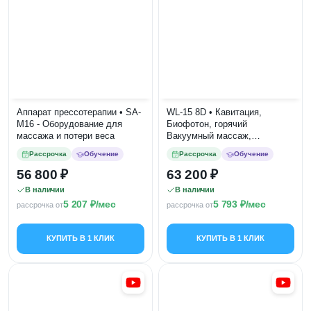
Аппарат прессотерапии • SA-
WL-15 8D • Кавитация,
M16 - Оборудование для
Биофотон, горячий
массажа и потери веса
Вакуумный массаж,
Радиолифтинг,
Рассрочка
Обучение
Рассрочка
Обучение
Фотохромотерапия,
Вибромассаж
56 800
63 200
В наличии
В наличии
5 207
/мес
5 793
/мес
рассрочка от
рассрочка от
КУПИТЬ В 1 КЛИК
КУПИТЬ В 1 КЛИК