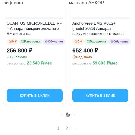
QUANTUS MICRONEEDLE RF
AnchorFree EMS V8C2+
– Аппарат микроигольчатого
(model 2026) Аппарат
RF лифтинга
вакуумно роликового массажа
АНКОР
0 ₽
Рассрочка
Обучение
0 ₽
Рассрочка
Обучение
256 800
652 400
В наличии
Под заказ
23 540
/мес
59 803
/мес
рассрочка от
рассрочка от
КУПИТЬ В 1 КЛИК
КУПИТЬ В 1 КЛИК
←
→
1
2
→