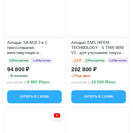
Аппарат SA-M10 3 в 1:
Аппарат EMS HIFEM
прессотерапия,
TECHNOLOGY - S THIN MINI
миостимуляция и
V2 - для улучшения тонуса и
инфракрасный прогрев
укрепления мышц
Рассрочка
Обучение
0 ₽
Рассрочка
Обучение
94 800
202 800
В наличии
Под заказ
8 690
/мес
18 590
/мес
рассрочка от
рассрочка от
КУПИТЬ В 1 КЛИК
КУПИТЬ В 1 КЛИК