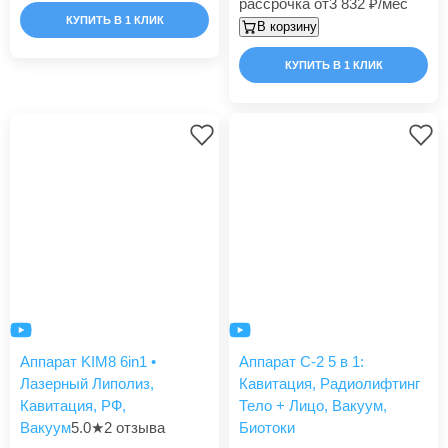
рассрочка от
3 832
/мес
КУПИТЬ В 1 КЛИК
В корзину
КУПИТЬ В 1 КЛИК
Аппарат KIM8 6in1 •
Аппарат С-2 5 в 1:
Лазерный Липолиз,
Кавитация, Радиолифтинг
Кавитация, РФ,
Тело + Лицо, Вакуум,
Вакуум
5.0
★
2 отзыва
Биотоки