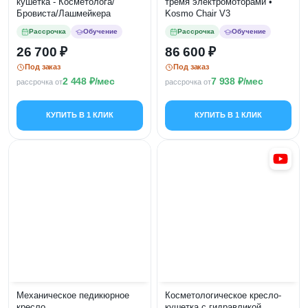
кушетка - Косметолога/
тремя электромоторами •
Бровиста/Лашмейкера
Kosmo Chair V3
Рассрочка
Обучение
Рассрочка
Обучение
26 700
86 600
Под заказ
Под заказ
2 448
/мес
7 938
/мес
рассрочка от
рассрочка от
КУПИТЬ В 1 КЛИК
КУПИТЬ В 1 КЛИК
Механическое педикюрное
Косметологическое кресло-
кресло
кушетка с гидравликой