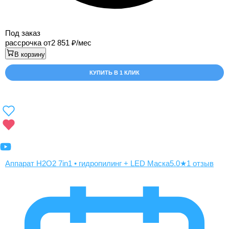
Под заказ
рассрочка от
2 851
/мес
В корзину
КУПИТЬ В 1 КЛИК
Аппарат H2O2 7in1 • гидропилинг + LED Маска
5.0
★
1 отзыв