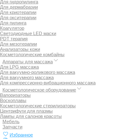
Для гидропилинга
Для дермабразии
Для криотерапии
Для окситерапии
Для пилинга
Коагулятор
Светодиодные LED маски
PDT терапия
Для мезотерапии
Анализаторы кожи
Косметологические комбайны
Аппараты для массажа
Для LPG массажа
Для вакуумно-роликового массажа
Для вакуумного массажа
Для компрессионно-вибрационного массажа
Косметологическое оборудование
Вапоризаторы
Воскоплавы
Косметологические стерилизаторы
Центрифуги для плазмы
Лампы для салонов красоты
Мебель
Запчасти
Избранное