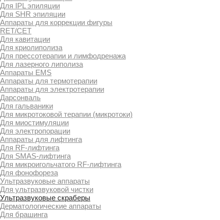
Для IPL эпиляции
Для SHR эпиляции
Аппараты для коррекции фигуры
RET/CET
Для кавитации
Для криолиполиза
Для прессотерапии и лимфодренажа
Для лазерного липолиза
Аппараты EMS
Аппараты для термотерапии
Аппараты для электротерапии
Дарсонваль
Для гальваники
Для микротоковой терапии (микротоки)
Для миостимуляции
Для электропорации
Аппараты для лифтинга
Для RF-лифтинга
Для SMAS-лифтинга
Для микроигольчатого RF-лифтинга
Для фонофореза
Ультразвуковые аппараты
Для ультразвуковой чистки
Ультразвуковые скраберы
Дерматологические аппараты
Для брашинга