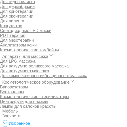
Для гидропилинга
Для дермабразии
Для криотерапии
Для окситерапии
Для пилинга
Коагулятор
Светодиодные LED маски
PDT терапия
Для мезотерапии
Анализаторы кожи
Косметологические комбайны
Аппараты для массажа
Для LPG массажа
Для вакуумно-роликового массажа
Для вакуумного массажа
Для компрессионно-вибрационного массажа
Косметологическое оборудование
Вапоризаторы
Воскоплавы
Косметологические стерилизаторы
Центрифуги для плазмы
Лампы для салонов красоты
Мебель
Запчасти
Избранное