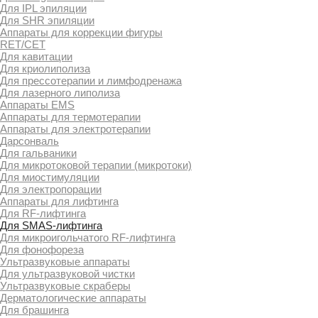
Для IPL эпиляции
Для SHR эпиляции
Аппараты для коррекции фигуры
RET/CET
Для кавитации
Для криолиполиза
Для прессотерапии и лимфодренажа
Для лазерного липолиза
Аппараты EMS
Аппараты для термотерапии
Аппараты для электротерапии
Дарсонваль
Для гальваники
Для микротоковой терапии (микротоки)
Для миостимуляции
Для электропорации
Аппараты для лифтинга
Для RF-лифтинга
Для SMAS-лифтинга
Для микроигольчатого RF-лифтинга
Для фонофореза
Ультразвуковые аппараты
Для ультразвуковой чистки
Ультразвуковые скраберы
Дерматологические аппараты
Для брашинга