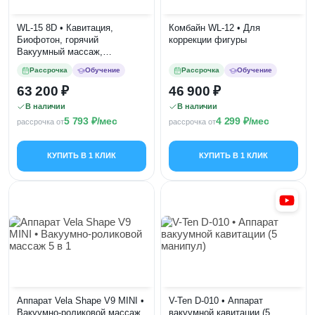
WL-15 8D • Кавитация,
Комбайн WL-12 • Для
Биофотон, горячий
коррекции фигуры
Вакуумный массаж,
Радиолифтинг,
Рассрочка
Обучение
Рассрочка
Обучение
Фотохромотерапия,
Вибромассаж
63 200
46 900
В наличии
В наличии
5 793
/мес
4 299
/мес
рассрочка от
рассрочка от
КУПИТЬ В 1 КЛИК
КУПИТЬ В 1 КЛИК
Аппарат Vela Shape V9 MINI •
V-Ten D-010 • Аппарат
Вакуумно-роликовой массаж
вакуумной кавитации (5