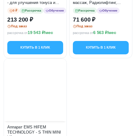
- для улучшения тонуса и
массаж, Радиолифтинг,
укрепления мышц
Фотохромотерапия,
0 ₽
Рассрочка
Обучение
Рассрочка
Обучение
Вибромассаж, Биофотон
213 200
71 600
Под заказ
Под заказ
19 543
/мес
6 563
/мес
рассрочка от
рассрочка от
КУПИТЬ В 1 КЛИК
КУПИТЬ В 1 КЛИК
Аппарат EMS HIFEM
TECHNOLOGY - S THIN MINI