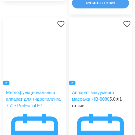
КУПИТЬ В 1 КЛИК
Многофункциональный
Аппарат вакуумного
аппарат для гидропилинга
массажа • IB-8080
5.0
★
1
7в1 • ProFacial F7
отзыв