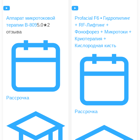
Аппарат микротоковой
Profacial F6 ▪️ Гидропилинг
терапии B-809
5.0
★
2
+ RF-Лифтинг +
отзыва
Фонофорез + Микротоки +
Криотерапия +
Кислородная кисть
Рассрочка
Рассрочка