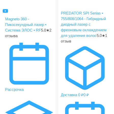
PREDATOR SPI Serias •
755/808/1064 - Гибридный
Magneto 360 -
диодный лазер с
Пикосекундный лазер •
фреоновым охлаждением
Система ЭЛОС • RF
5.0
★
2
для удаления волос
5.0
★
1
отзыва
отзыв
Рассрочка
Доставка 0 ₽
0 ₽