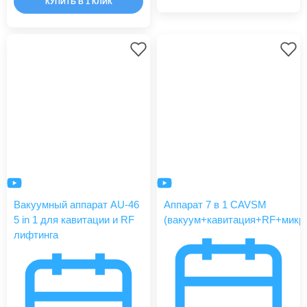
КУПИТЬ В 1 КЛИК
Вакуумный аппарат AU-46
Аппарат 7 в 1 CAVSM
5 in 1 для кавитации и RF
(вакуум+кавитация+RF+микро
лифтинга