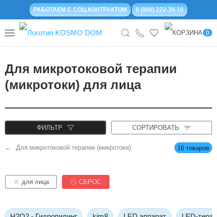
РАБОТАЕМ С СОЦ.КОНТРАКТОМ
8 (800) 222-39-10
0
Для микротоковой терапии
(микротоки) для лица
ФИЛЬТР
СОРТИРОВАТЬ
Для микротоковой терапии (микротоки)
16 товаров
для лица
СБРОС
H2O2 - Гидропилинг
kim8
LED аппарат
LED-терап