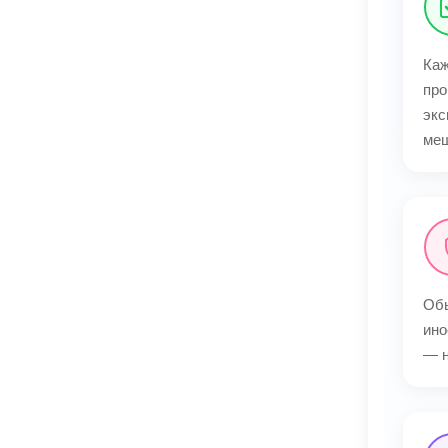
Каж
про
экс
меш
Обы
ино
— н