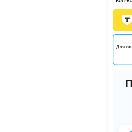
Кол-во
Для оп
П