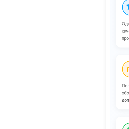
Оди
кач
про
Пол
обо
доп