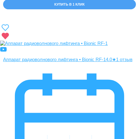
КУПИТЬ В 1 КЛИК
Аппарат радиоволнового лифтинга • Bionic RF-1
4.0
★
1 отзыв