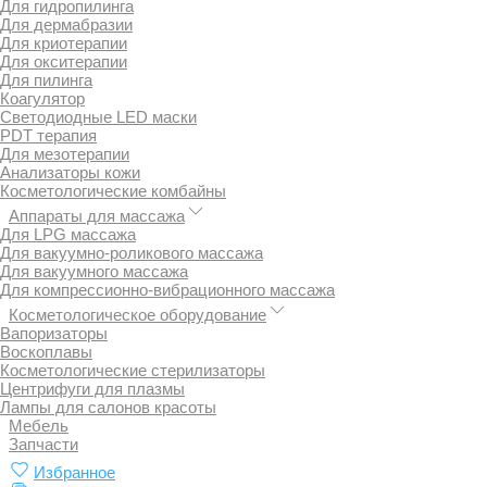
Для гидропилинга
Для дермабразии
Для криотерапии
Для окситерапии
Для пилинга
Коагулятор
Светодиодные LED маски
PDT терапия
Для мезотерапии
Анализаторы кожи
Косметологические комбайны
Аппараты для массажа
Для LPG массажа
Для вакуумно-роликового массажа
Для вакуумного массажа
Для компрессионно-вибрационного массажа
Косметологическое оборудование
Вапоризаторы
Воскоплавы
Косметологические стерилизаторы
Центрифуги для плазмы
Лампы для салонов красоты
Мебель
Запчасти
Избранное