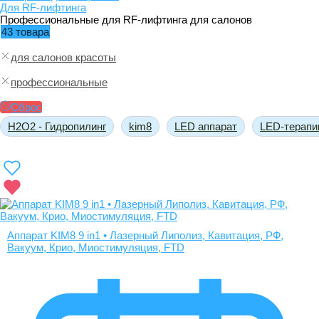
Для RF-лифтинга
Профессиональные для RF-лифтинга для салонов
43 товара
для салонов красоты
профессиональные
Сброс
H2O2 - Гидропилинг
kim8
LED аппарат
LED-терапи
Аппарат KIM8 9 in1 • Лазерный Липолиз, Кавитация, РФ,
Вакуум, Крио, Миостимуляция, FTD