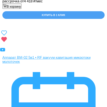
рассрочка от
4 418
/мес
В корзину
КУПИТЬ В 1 КЛИК
Аппарат BM-02 5в1 • RF вакуум кавитация микротоки
молоточек