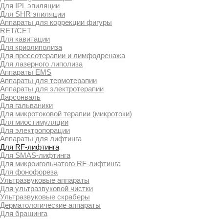
Для IPL эпиляции
Для SHR эпиляции
Аппараты для коррекции фигуры
RET/CET
Для кавитации
Для криолиполиза
Для прессотерапии и лимфодренажа
Для лазерного липолиза
Аппараты EMS
Аппараты для термотерапии
Аппараты для электротерапии
Дарсонваль
Для гальваники
Для микротоковой терапии (микротоки)
Для миостимуляции
Для электропорации
Аппараты для лифтинга
Для RF-лифтинга
Для SMAS-лифтинга
Для микроигольчатого RF-лифтинга
Для фонофореза
Ультразвуковые аппараты
Для ультразвуковой чистки
Ультразвуковые скраберы
Дерматологические аппараты
Для брашинга