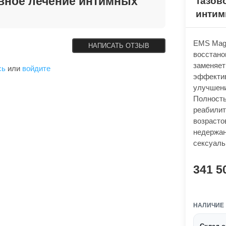
ивное лечение интимных
тазов
интим
EMS Magi
НАПИСАТЬ ОТЗЫВ
восстано
заменяет
сь
или
войдите
эффектив
улучшени
Полность
реабилит
возрасто
недержан
сексуаль
341 5
НАЛИЧИЕ