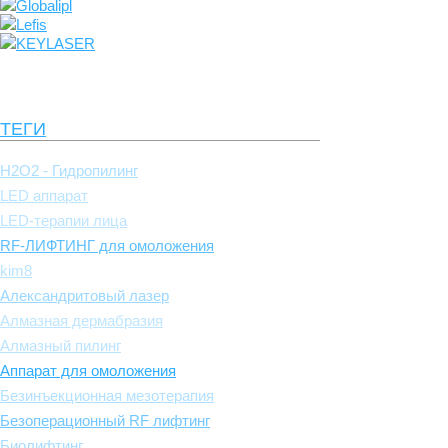
Globalipl
Lefis
KEYLASER
ТЕГИ
H2O2 - Гидропилинг
LED аппарат
LED-терапии лица
RF-ЛИФТИНГ для омоложения
kim8
Александритовый лазер
Алмазная дермабразия
Алмазный пилинг
Аппарат для омоложения
Безинъекционная мезотерапия
Безоперационный RF лифтинг
Биолифтинг