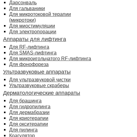
Дарсонваль
Для гальваники
Для микротоковой терапии
(микротоки)
Для миостимуляции
Для электропорации
Аппараты для лифтинга
Для RF-лифтинга
Для SMAS-лифтинга
Для микроигольчатого RF-лифтинга
Для фонофореза
Ультразвуковые аппараты
Для ультразвуковой чистки
Ультразвуковые скраберы
Дерматологические аппараты
Для брашинга
Для гидропилинга
Для дермабразии
Для криотерапии
Для окситерапии
Для пилинга
Коагулятор