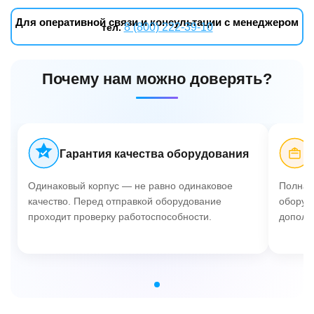
Для оперативной связи и консультации с менеджером
8 (800) 222-39-10
тел.
Почему нам можно доверять?
Гарантия качества оборудования
Одинаковый корпус — не равно одинаковое
Полная 
качество. Перед отправкой оборудование
оборуд
проходит проверку работоспособности.
дополн