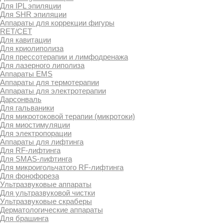
Для IPL эпиляции
Для SHR эпиляции
Аппараты для коррекции фигуры
RET/CET
Для кавитации
Для криолиполиза
Для прессотерапии и лимфодренажа
Для лазерного липолиза
Аппараты EMS
Аппараты для термотерапии
Аппараты для электротерапии
Дарсонваль
Для гальваники
Для микротоковой терапии (микротоки)
Для миостимуляции
Для электропорации
Аппараты для лифтинга
Для RF-лифтинга
Для SMAS-лифтинга
Для микроигольчатого RF-лифтинга
Для фонофореза
Ультразвуковые аппараты
Для ультразвуковой чистки
Ультразвуковые скраберы
Дерматологические аппараты
Для брашинга