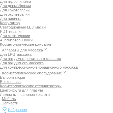
Для гидропилинга
Для дермабразии
Для криотерапии
Для окситерапии
Для пилинга
Коагулятор
Светодиодные LED маски
PDT терапия
Для мезотерапии
Анализаторы кожи
Косметологические комбайны
Аппараты для массажа
Для LPG массажа
Для вакуумно-роликового массажа
Для вакуумного массажа
Для компрессионно-вибрационного массажа
Косметологическое оборудование
Вапоризаторы
Воскоплавы
Косметологические стерилизаторы
Центрифуги для плазмы
Лампы для салонов красоты
Мебель
Запчасти
Избранное