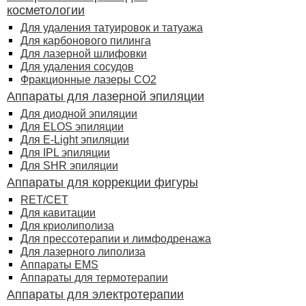
косметологии
Для удаления татуировок и татуажа
Для карбонового пилинга
Для лазерной шлифовки
Для удаления сосудов
Фракционные лазеры СО2
Аппараты для лазерной эпиляции
Для диодной эпиляции
Для ELOS эпиляции
Для E-Light эпиляции
Для IPL эпиляции
Для SHR эпиляции
Аппараты для коррекции фигуры
RET/CET
Для кавитации
Для криолиполиза
Для прессотерапии и лимфодренажа
Для лазерного липолиза
Аппараты EMS
Аппараты для термотерапии
Аппараты для электротерапии