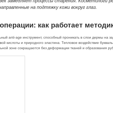
век замедляет процессы старения. Косметологи р
аправленные на подтяжку кожи вокруг глаз.
операции: как работает методи
ый anti-age инструмент, способный проникать в слои дермы на за
ой кислоты и природного эластина. Тепловое воздействие букваль
льной зоне сокращаются без деформации тканей и образования ру