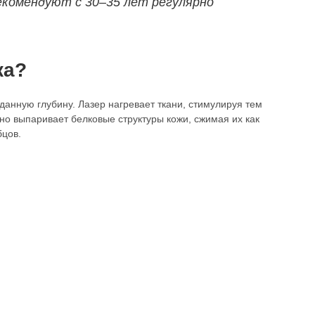
екомендуют с 30–35 лет регулярно
ка?
данную глубину. Лазер нагревает ткани, стимулируя тем
но выпаривает белковые структуры кожи, сжимая их как
бцов.