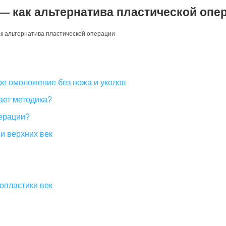
— как альтернатива пластической опе
к альтернатива пластической операции
е омоложение без ножа и уколов
ает методика?
перации?
и верхних век
опластики век