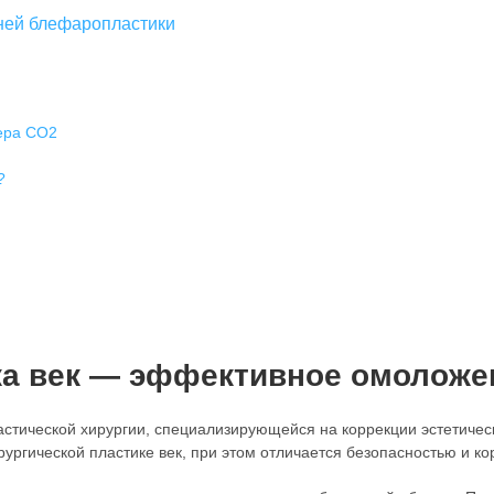
ней блефаропластики
ера СО2
?
а век — эффективное омоложен
тической хирургии, специализирующейся на коррекции эстетически
рургической пластике век, при этом отличается безопасностью и 